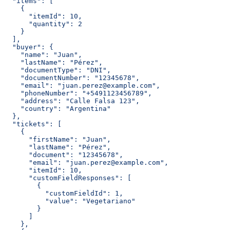
  "items": [
    {
      "itemId": 10,
      "quantity": 2
    }
  ],
  "buyer": {
    "name": "Juan",
    "lastName": "Pérez",
    "documentType": "DNI",
    "documentNumber": "12345678",
    "email": "juan.perez@example.com",
    "phoneNumber": "+5491123456789",
    "address": "Calle Falsa 123",
    "country": "Argentina"
  },
  "tickets": [
    {
      "firstName": "Juan",
      "lastName": "Pérez",
      "document": "12345678",
      "email": "juan.perez@example.com",
      "itemId": 10,
      "customFieldResponses": [
        {
          "customFieldId": 1,
          "value": "Vegetariano"
        }
      ]
    },