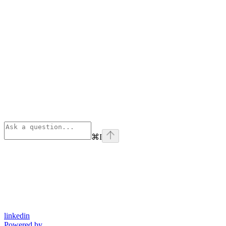
⌘
I
linkedin
Powered by