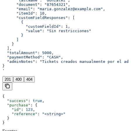
      "lastName": "González",
      "document": "87654321",
      "email": "maria.gonzalez@example.com",
      "itemId": 10,
      "customFieldResponses": [
        {
          "customFieldId": 1,
          "value": "Sin restricciones"
        }
      ]
    }
  ],
  "totalAmount": 5000,
  "paymentMethod": "CASH",
  "adminNotes": "Tickets creados manualmente por el adm
}
'
201
400
404
{
  "success"
: 
true
,
  "purchase"
: {
    "id"
: 
123
,
    "reference"
: 
"<string>"
  }
}