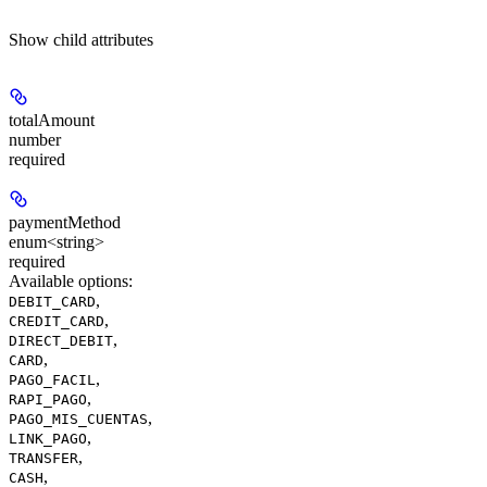
Show
child attributes
totalAmount
number
required
paymentMethod
enum<string>
required
Available options
:
,
DEBIT_CARD
,
CREDIT_CARD
,
DIRECT_DEBIT
,
CARD
,
PAGO_FACIL
,
RAPI_PAGO
,
PAGO_MIS_CUENTAS
,
LINK_PAGO
,
TRANSFER
,
CASH