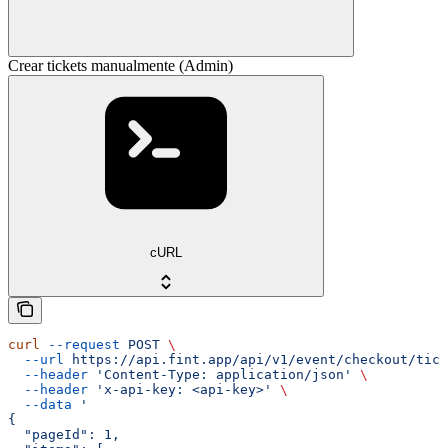
Crear tickets manualmente (Admin)
cURL
curl
 --request
 POST
 \
  --url
 https://api.fint.app/api/v1/event/checkout/tick
  --header
 'Content-Type: application/json'
 \
  --header
 'x-api-key: <api-key>'
 \
  --data
 '
{
  "pageId": 1,