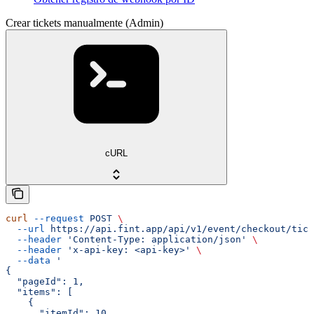
Crear tickets manualmente (Admin)
cURL
curl
 --request
 POST
 \
  --url
 https://api.fint.app/api/v1/event/checkout/tick
  --header
 'Content-Type: application/json'
 \
  --header
 'x-api-key: <api-key>'
 \
  --data
 '
{
  "pageId": 1,
  "items": [
    {
      "itemId": 10,