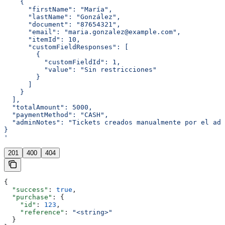
    {
      "firstName": "María",
      "lastName": "González",
      "document": "87654321",
      "email": "maria.gonzalez@example.com",
      "itemId": 10,
      "customFieldResponses": [
        {
          "customFieldId": 1,
          "value": "Sin restricciones"
        }
      ]
    }
  ],
  "totalAmount": 5000,
  "paymentMethod": "CASH",
  "adminNotes": "Tickets creados manualmente por el adm
}
'
201
400
404
{
  "success"
: 
true
,
  "purchase"
: {
    "id"
: 
123
,
    "reference"
: 
"<string>"
  }