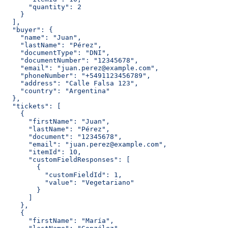
      "quantity": 2
    }
  ],
  "buyer": {
    "name": "Juan",
    "lastName": "Pérez",
    "documentType": "DNI",
    "documentNumber": "12345678",
    "email": "juan.perez@example.com",
    "phoneNumber": "+5491123456789",
    "address": "Calle Falsa 123",
    "country": "Argentina"
  },
  "tickets": [
    {
      "firstName": "Juan",
      "lastName": "Pérez",
      "document": "12345678",
      "email": "juan.perez@example.com",
      "itemId": 10,
      "customFieldResponses": [
        {
          "customFieldId": 1,
          "value": "Vegetariano"
        }
      ]
    },
    {
      "firstName": "María",