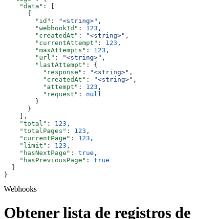
    "data"
: [
      {
        "id"
: 
"<string>"
,
        "webhookId"
: 
123
,
        "createdAt"
: 
"<string>"
,
        "currentAttempt"
: 
123
,
        "maxAttempts"
: 
123
,
        "url"
: 
"<string>"
,
        "lastAttempt"
: {
          "response"
: 
"<string>"
,
          "createdAt"
: 
"<string>"
,
          "attempt"
: 
123
,
          "request"
: 
null
        }
      }
    ],
    "total"
: 
123
,
    "totalPages"
: 
123
,
    "currentPage"
: 
123
,
    "limit"
: 
123
,
    "hasNextPage"
: 
true
,
    "hasPreviousPage"
: 
true
  }
}
Webhooks
Obtener lista de registros de