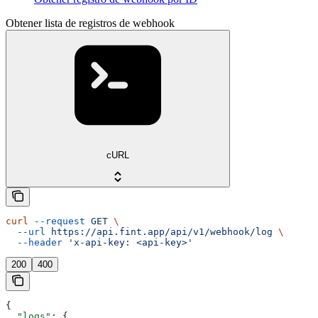
Obtener lista de registros de webhook
cURL
curl
 --request
 GET
 \
  --url
 https://api.fint.app/api/v1/webhook/log
 \
  --header
 'x-api-key: <api-key>'
200
400
{
  "logs"
: {