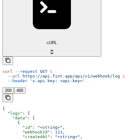
cURL
curl
 --request
 GET
 \
  --url
 https://api.fint.app/api/v1/webhook/log
 \
  --header
 'x-api-key: <api-key>'
200
400
{
  "logs"
: {
    "data"
: [
      {
        "id"
: 
"<string>"
,
        "webhookId"
: 
123
,
        "createdAt"
: 
"<string>"
,