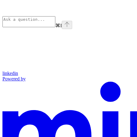
⌘
I
linkedin
Powered by