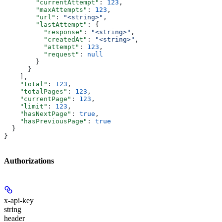
        "currentAttempt"
: 
123
,
        "maxAttempts"
: 
123
,
        "url"
: 
"<string>"
,
        "lastAttempt"
: {
          "response"
: 
"<string>"
,
          "createdAt"
: 
"<string>"
,
          "attempt"
: 
123
,
          "request"
: 
null
        }
      }
    ],
    "total"
: 
123
,
    "totalPages"
: 
123
,
    "currentPage"
: 
123
,
    "limit"
: 
123
,
    "hasNextPage"
: 
true
,
    "hasPreviousPage"
: 
true
  }
}
Authorizations
x-api-key
string
header