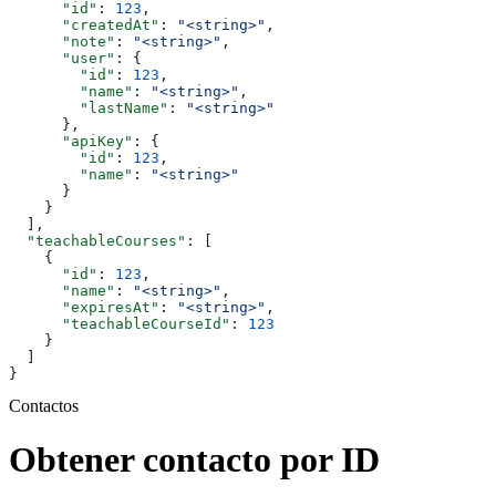
      "id"
: 
123
,
      "createdAt"
: 
"<string>"
,
      "note"
: 
"<string>"
,
      "user"
: {
        "id"
: 
123
,
        "name"
: 
"<string>"
,
        "lastName"
: 
"<string>"
      },
      "apiKey"
: {
        "id"
: 
123
,
        "name"
: 
"<string>"
      }
    }
  ],
  "teachableCourses"
: [
    {
      "id"
: 
123
,
      "name"
: 
"<string>"
,
      "expiresAt"
: 
"<string>"
,
      "teachableCourseId"
: 
123
    }
  ]
}
Contactos
Obtener contacto por ID