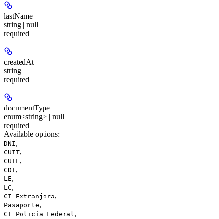
lastName
string | null
required
createdAt
string
required
documentType
enum<string> | null
required
Available options
:
,
DNI
,
CUIT
,
CUIL
,
CDI
,
LE
,
LC
,
CI Extranjera
,
Pasaporte
,
CI Policía Federal