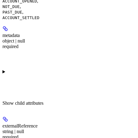
,
ACCOUNT_OPENED
,
NOT_DUE
,
PAST_DUE
ACCOUNT_SETTLED
metadata
object | null
required
Show
child attributes
externalReference
string | null
required