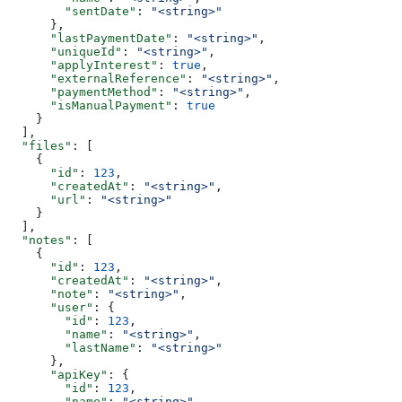
        "sentDate"
: 
"<string>"
      },
      "lastPaymentDate"
: 
"<string>"
,
      "uniqueId"
: 
"<string>"
,
      "applyInterest"
: 
true
,
      "externalReference"
: 
"<string>"
,
      "paymentMethod"
: 
"<string>"
,
      "isManualPayment"
: 
true
    }
  ],
  "files"
: [
    {
      "id"
: 
123
,
      "createdAt"
: 
"<string>"
,
      "url"
: 
"<string>"
    }
  ],
  "notes"
: [
    {
      "id"
: 
123
,
      "createdAt"
: 
"<string>"
,
      "note"
: 
"<string>"
,
      "user"
: {
        "id"
: 
123
,
        "name"
: 
"<string>"
,
        "lastName"
: 
"<string>"
      },
      "apiKey"
: {
        "id"
: 
123
,
        "name"
: 
"<string>"