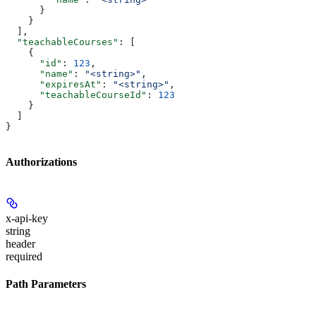
      }
    }
  ],
  "teachableCourses"
: [
    {
      "id"
: 
123
,
      "name"
: 
"<string>"
,
      "expiresAt"
: 
"<string>"
,
      "teachableCourseId"
: 
123
    }
  ]
}
Authorizations
x-api-key
string
header
required
Path Parameters