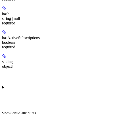
hash
string | null
required
hasActiveSubscriptions
boolean
required
siblings
object[]
Show
child attributes