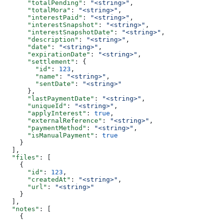
      "totalPending"
: 
"<string>"
,
      "totalMora"
: 
"<string>"
,
      "interestPaid"
: 
"<string>"
,
      "interestSnapshot"
: 
"<string>"
,
      "interestSnapshotDate"
: 
"<string>"
,
      "description"
: 
"<string>"
,
      "date"
: 
"<string>"
,
      "expirationDate"
: 
"<string>"
,
      "settlement"
: {
        "id"
: 
123
,
        "name"
: 
"<string>"
,
        "sentDate"
: 
"<string>"
      },
      "lastPaymentDate"
: 
"<string>"
,
      "uniqueId"
: 
"<string>"
,
      "applyInterest"
: 
true
,
      "externalReference"
: 
"<string>"
,
      "paymentMethod"
: 
"<string>"
,
      "isManualPayment"
: 
true
    }
  ],
  "files"
: [
    {
      "id"
: 
123
,
      "createdAt"
: 
"<string>"
,
      "url"
: 
"<string>"
    }
  ],
  "notes"
: [
    {