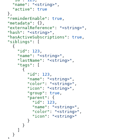
    "name"
: 
"<string>"
,
    "active"
: 
true
  },
  "reminderEnable"
: 
true
,
  "metadata"
: {},
  "externalReference"
: 
"<string>"
,
  "hash"
: 
"<string>"
,
  "hasActiveSubscriptions"
: 
true
,
  "siblings"
: [
    {
      "id"
: 
123
,
      "name"
: 
"<string>"
,
      "lastName"
: 
"<string>"
,
      "tags"
: [
        {
          "id"
: 
123
,
          "name"
: 
"<string>"
,
          "color"
: 
"<string>"
,
          "icon"
: 
"<string>"
,
          "group"
: 
true
,
          "parent"
: {
            "id"
: 
123
,
            "name"
: 
"<string>"
,
            "color"
: 
"<string>"
,
            "icon"
: 
"<string>"
          }
        }
      ]
    }