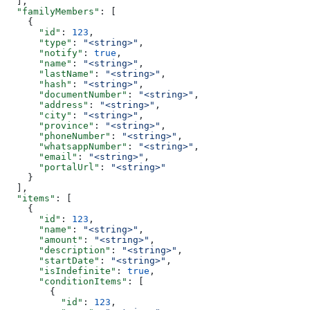
  ],
  "familyMembers"
: [
    {
      "id"
: 
123
,
      "type"
: 
"<string>"
,
      "notify"
: 
true
,
      "name"
: 
"<string>"
,
      "lastName"
: 
"<string>"
,
      "hash"
: 
"<string>"
,
      "documentNumber"
: 
"<string>"
,
      "address"
: 
"<string>"
,
      "city"
: 
"<string>"
,
      "province"
: 
"<string>"
,
      "phoneNumber"
: 
"<string>"
,
      "whatsappNumber"
: 
"<string>"
,
      "email"
: 
"<string>"
,
      "portalUrl"
: 
"<string>"
    }
  ],
  "items"
: [
    {
      "id"
: 
123
,
      "name"
: 
"<string>"
,
      "amount"
: 
"<string>"
,
      "description"
: 
"<string>"
,
      "startDate"
: 
"<string>"
,
      "isIndefinite"
: 
true
,
      "conditionItems"
: [
        {
          "id"
: 
123
,