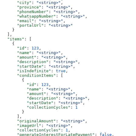
      "city"
: 
"<string>"
,
      "province"
: 
"<string>"
,
      "phoneNumber"
: 
"<string>"
,
      "whatsappNumber"
: 
"<string>"
,
      "email"
: 
"<string>"
,
      "portalUrl"
: 
"<string>"
    }
  ],
  "items"
: [
    {
      "id"
: 
123
,
      "name"
: 
"<string>"
,
      "amount"
: 
"<string>"
,
      "description"
: 
"<string>"
,
      "startDate"
: 
"<string>"
,
      "isIndefinite"
: 
true
,
      "conditionItems"
: [
        {
          "id"
: 
123
,
          "name"
: 
"<string>"
,
          "amount"
: 
"<string>"
,
          "description"
: 
"<string>"
,
          "startDate"
: 
"<string>"
,
          "collectionCycles"
: 
1
        }
      ],
      "originalAmount"
: 
"<string>"
,
      "imageUrl"
: 
"<string>"
,
      "collectionCycles"
: 
1
,
      "generateInterestForLatePayment"
: 
false
,