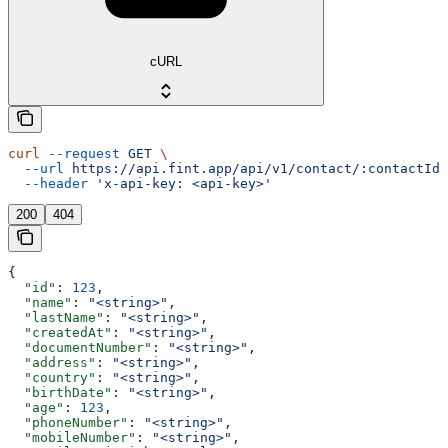
cURL
curl
 --request
 GET
 \
  --url
 https://api.fint.app/api/v1/contact/:contactId
 
  --header
 'x-api-key: <api-key>'
200
404
{
  "id"
: 
123
,
  "name"
: 
"<string>"
,
  "lastName"
: 
"<string>"
,
  "createdAt"
: 
"<string>"
,
  "documentNumber"
: 
"<string>"
,
  "address"
: 
"<string>"
,
  "country"
: 
"<string>"
,
  "birthDate"
: 
"<string>"
,
  "age"
: 
123
,
  "phoneNumber"
: 
"<string>"
,
  "mobileNumber"
: 
"<string>"
,