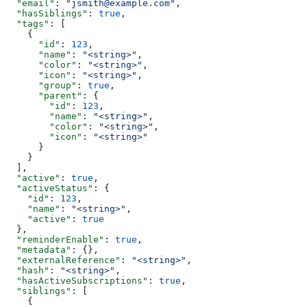
  "email"
: 
"jsmith@example.com"
,
  "hasSiblings"
: 
true
,
  "tags"
: [
    {
      "id"
: 
123
,
      "name"
: 
"<string>"
,
      "color"
: 
"<string>"
,
      "icon"
: 
"<string>"
,
      "group"
: 
true
,
      "parent"
: {
        "id"
: 
123
,
        "name"
: 
"<string>"
,
        "color"
: 
"<string>"
,
        "icon"
: 
"<string>"
      }
    }
  ],
  "active"
: 
true
,
  "activeStatus"
: {
    "id"
: 
123
,
    "name"
: 
"<string>"
,
    "active"
: 
true
  },
  "reminderEnable"
: 
true
,
  "metadata"
: {},
  "externalReference"
: 
"<string>"
,
  "hash"
: 
"<string>"
,
  "hasActiveSubscriptions"
: 
true
,
  "siblings"
: [
    {