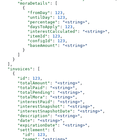
      "moraDetails"
: [
        {
          "fromDay"
: 
123
,
          "untilDay"
: 
123
,
          "percentage"
: 
"<string>"
,
          "daysToApply"
: 
123
,
          "interestCalculated"
: 
"<string>"
,
          "itemId"
: 
123
,
          "configId"
: 
123
,
          "baseAmount"
: 
"<string>"
        }
      ]
    }
  ],
  "invoices"
: [
    {
      "id"
: 
123
,
      "totalAmount"
: 
"<string>"
,
      "totalPaid"
: 
"<string>"
,
      "totalPending"
: 
"<string>"
,
      "totalMora"
: 
"<string>"
,
      "interestPaid"
: 
"<string>"
,
      "interestSnapshot"
: 
"<string>"
,
      "interestSnapshotDate"
: 
"<string>"
,
      "description"
: 
"<string>"
,
      "date"
: 
"<string>"
,
      "expirationDate"
: 
"<string>"
,
      "settlement"
: {
        "id"
: 
123
,
        "name"
: 
"<string>"
,