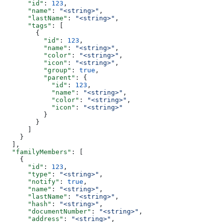
      "id"
: 
123
,
      "name"
: 
"<string>"
,
      "lastName"
: 
"<string>"
,
      "tags"
: [
        {
          "id"
: 
123
,
          "name"
: 
"<string>"
,
          "color"
: 
"<string>"
,
          "icon"
: 
"<string>"
,
          "group"
: 
true
,
          "parent"
: {
            "id"
: 
123
,
            "name"
: 
"<string>"
,
            "color"
: 
"<string>"
,
            "icon"
: 
"<string>"
          }
        }
      ]
    }
  ],
  "familyMembers"
: [
    {
      "id"
: 
123
,
      "type"
: 
"<string>"
,
      "notify"
: 
true
,
      "name"
: 
"<string>"
,
      "lastName"
: 
"<string>"
,
      "hash"
: 
"<string>"
,
      "documentNumber"
: 
"<string>"
,
      "address"
: 
"<string>"
,