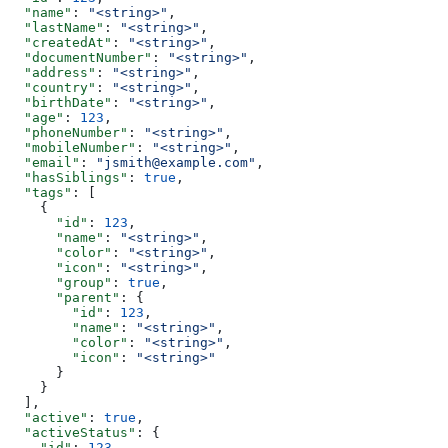
  "name"
: 
"<string>"
,
  "lastName"
: 
"<string>"
,
  "createdAt"
: 
"<string>"
,
  "documentNumber"
: 
"<string>"
,
  "address"
: 
"<string>"
,
  "country"
: 
"<string>"
,
  "birthDate"
: 
"<string>"
,
  "age"
: 
123
,
  "phoneNumber"
: 
"<string>"
,
  "mobileNumber"
: 
"<string>"
,
  "email"
: 
"jsmith@example.com"
,
  "hasSiblings"
: 
true
,
  "tags"
: [
    {
      "id"
: 
123
,
      "name"
: 
"<string>"
,
      "color"
: 
"<string>"
,
      "icon"
: 
"<string>"
,
      "group"
: 
true
,
      "parent"
: {
        "id"
: 
123
,
        "name"
: 
"<string>"
,
        "color"
: 
"<string>"
,
        "icon"
: 
"<string>"
      }
    }
  ],
  "active"
: 
true
,
  "activeStatus"
: {
    "id"
: 
123
,