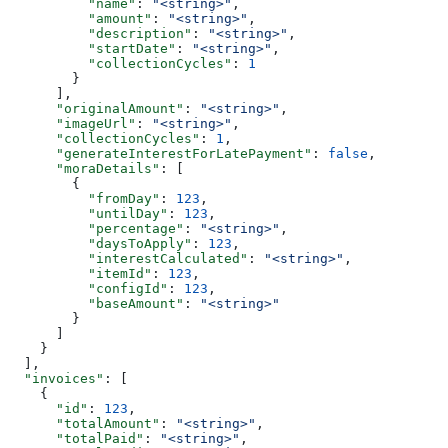
          "name"
: 
"<string>"
,
          "amount"
: 
"<string>"
,
          "description"
: 
"<string>"
,
          "startDate"
: 
"<string>"
,
          "collectionCycles"
: 
1
        }
      ],
      "originalAmount"
: 
"<string>"
,
      "imageUrl"
: 
"<string>"
,
      "collectionCycles"
: 
1
,
      "generateInterestForLatePayment"
: 
false
,
      "moraDetails"
: [
        {
          "fromDay"
: 
123
,
          "untilDay"
: 
123
,
          "percentage"
: 
"<string>"
,
          "daysToApply"
: 
123
,
          "interestCalculated"
: 
"<string>"
,
          "itemId"
: 
123
,
          "configId"
: 
123
,
          "baseAmount"
: 
"<string>"
        }
      ]
    }
  ],
  "invoices"
: [
    {
      "id"
: 
123
,
      "totalAmount"
: 
"<string>"
,
      "totalPaid"
: 
"<string>"
,