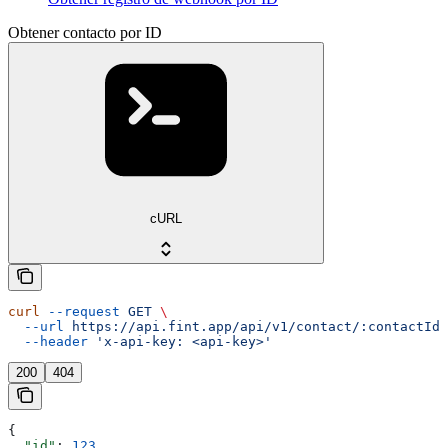
Obtener contacto por ID
cURL
curl
 --request
 GET
 \
  --url
 https://api.fint.app/api/v1/contact/:contactId
 
  --header
 'x-api-key: <api-key>'
200
404
{
  "id"
: 
123
,